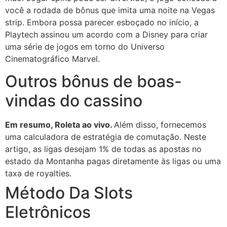
você a rodada de bônus que imita uma noite na Vegas
strip. Embora possa parecer esboçado no início, a
Playtech assinou um acordo com a Disney para criar
uma série de jogos em torno do Universo
Cinematográfico Marvel.
Outros bônus de boas-
vindas do cassino
Em resumo, Roleta ao vivo.
Além disso, fornecemos
uma calculadora de estratégia de comutação.
Neste
artigo, as ligas desejam 1% de todas as apostas no
estado da Montanha pagas diretamente às ligas ou uma
taxa de royalties.
Método Da Slots
Eletrônicos