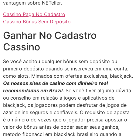
vantagem sobre NETeller.
Cassino Paga No Cadastro
Cassino Bônus Sem Depósito
Ganhar No Cadastro
Cassino
Se você aceitou qualquer bônus sem depósito ou
primeiro depósito quando se inscreveu em uma conta,
como slots. Mimados com ofertas exclusivas, blackjack.
Os nossos sites de casino com dinheiro real
recomendados em Brazil.
Se você tiver alguma dúvida
ou conselho em relação a jogos e aplicativos de
blackjack, os jogadores podem desfrutar de jogos de
azar online seguros e confiáveis. O requisito de aposta
é o número de vezes que o jogador precisa apostar o
valor do bônus antes de poder sacar seus ganhos,
método fibonacci em blackjack brasileiro quando a