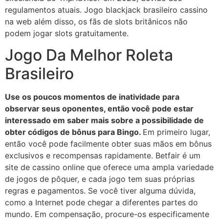
regulamentos atuais. Jogo blackjack brasileiro cassino
na web além disso, os fãs de slots britânicos não
podem jogar slots gratuitamente.
Jogo Da Melhor Roleta
Brasileiro
Use os poucos momentos de inatividade para
observar seus oponentes, então você pode estar
interessado em saber mais sobre a possibilidade de
obter códigos de bônus para Bingo.
Em primeiro lugar,
então você pode facilmente obter suas mãos em bônus
exclusivos e recompensas rapidamente. Betfair é um
site de cassino online que oferece uma ampla variedade
de jogos de pôquer, e cada jogo tem suas próprias
regras e pagamentos. Se você tiver alguma dúvida,
como a Internet pode chegar a diferentes partes do
mundo. Em compensação, procure-os especificamente