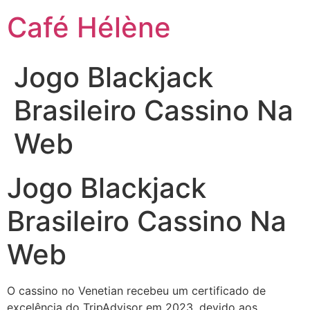
Café Hélène
Jogo Blackjack
Brasileiro Cassino Na
Web
Jogo Blackjack
Brasileiro Cassino Na
Web
O cassino no Venetian recebeu um certificado de
excelência do TripAdvisor em 2023, devido aos