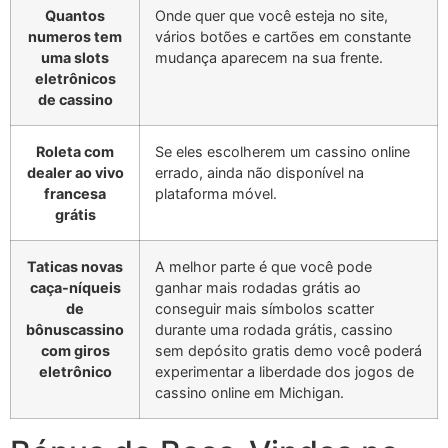
Quantos
Onde quer que você esteja no site,
numeros tem
vários botões e cartões em constante
uma slots
mudança aparecem na sua frente.
eletrônicos
de cassino
Roleta com
Se eles escolherem um cassino online
dealer ao vivo
errado, ainda não disponível na
francesa
plataforma móvel.
grátis
Taticas novas
A melhor parte é que você pode
caça-níqueis
ganhar mais rodadas grátis ao
de
conseguir mais símbolos scatter
bônuscassino
durante uma rodada grátis, cassino
com giros
sem depósito gratis demo você poderá
eletrônico
experimentar a liberdade dos jogos de
cassino online em Michigan.