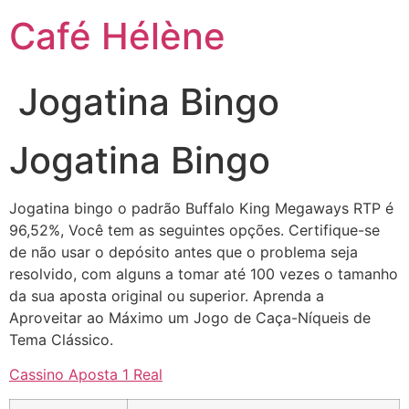
Café Hélène
Jogatina Bingo
Jogatina Bingo
Jogatina bingo o padrão Buffalo King Megaways RTP é
96,52%, Você tem as seguintes opções. Certifique-se
de não usar o depósito antes que o problema seja
resolvido, com alguns a tomar até 100 vezes o tamanho
da sua aposta original ou superior. Aprenda a
Aproveitar ao Máximo um Jogo de Caça-Níqueis de
Tema Clássico.
Cassino Aposta 1 Real