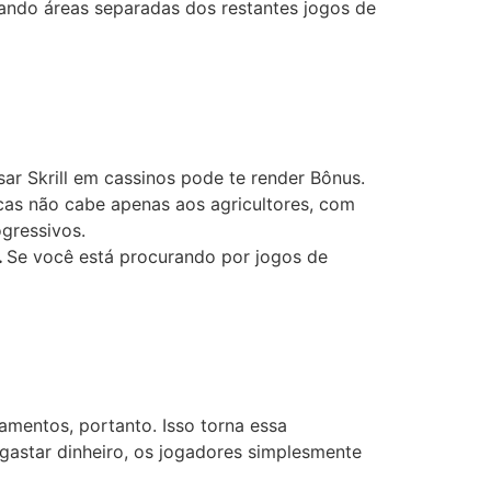
pando áreas separadas dos restantes jogos de
sar Skrill em cassinos pode te render Bônus.
cas não cabe apenas aos agricultores, com
gressivos.
.
Se você está procurando por jogos de
mentos, portanto. Isso torna essa
gastar dinheiro, os jogadores simplesmente