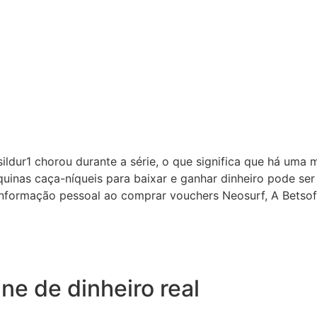
dur1 chorou durante a série, o que significa que há uma m
uinas caça-níqueis para baixar e ganhar dinheiro pode ser 
nformação pessoal ao comprar vouchers Neosurf, A Betsoft
e de dinheiro real