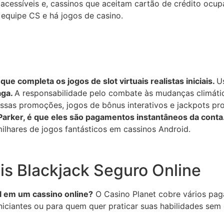
 acessíveis e, cassinos que aceitam cartão de crédito ocu
 equipe CS e há jogos de casino.
ue completa os jogos de slot virtuais realistas iniciais.
U
aga.
A responsabilidade pelo combate às mudanças climáti
ssas promoções, jogos de bônus interativos e jackpots pro
Parker, é que eles são pagamentos instantâneos da conta
milhares de jogos fantásticos em cassinos Android.
is Blackjack Seguro Online
l em um cassino online?
O Casino Planet cobre vários paga
ciantes ou para quem quer praticar suas habilidades sem 