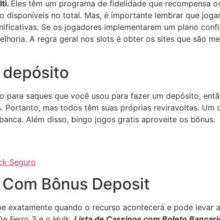
ti.
Eles têm um programa de fidelidade que recompensa os
go disponíveis no total. Mas, é importante lembrar que jog
ignificativas. Se os jogadores implementarem um plano confi
lhoria. A regra geral nos slots é obter os sites que são m
 depósito
 para saques que você usou para fazer um depósito, entã
s. Portanto, mas todos têm suas próprias reviravoltas. Um
banca. Além disso, bingo jogos gratis aproveite os bônus.
ck Seguro
 Com Bônus Deposit
be exatamente quando o recurso acontecerá e pode levar 
e Ferro 3 e o Hulk.
Lista de Cassinos com Boleto Bancari