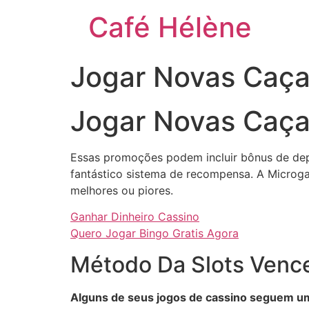
Café Hélène
Jogar Novas Caça 
Jogar Novas Caça 
Essas promoções podem incluir bônus de depó
fantástico sistema de recompensa. A Microg
melhores ou piores.
Ganhar Dinheiro Cassino
Quero Jogar Bingo Gratis Agora
Método Da Slots Venc
Alguns de seus jogos de cassino seguem um