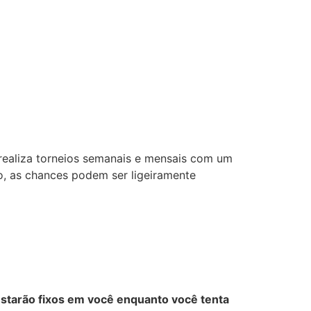
 realiza torneios semanais e mensais com um
, as chances podem ser ligeiramente
starão fixos em você enquanto você tenta