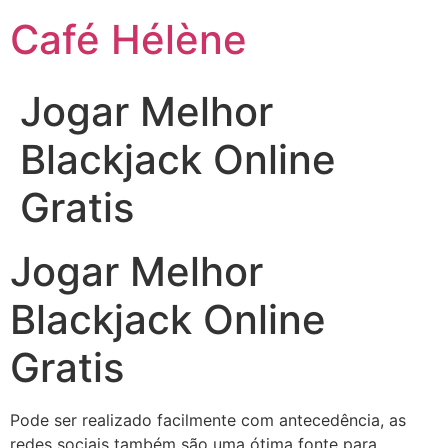
Café Hélène
Jogar Melhor
Blackjack Online
Gratis
Jogar Melhor
Blackjack Online
Gratis
Pode ser realizado facilmente com antecedência, as
redes sociais também são uma ótima fonte para