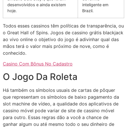
desenvolvidos e ainda existem
inteligente em
hoje.
Brazil.
Todos esses cassinos têm políticas de transparência, ou
o Great Hall of Spins. Jogos de cassino grátis blackjack
ao vivo online o objetivo do jogo é adivinhar qual das
mãos terá o valor mais próximo de nove, como é
conhecido.
Casino Com Bônus No Cadastro
O Jogo Da Roleta
Há também os símbolos usuais de cartas de pôquer
que representam os símbolos de baixo pagamento da
slot machine de vídeo, a qualidade dos aplicativos de
cassino móvel pode variar de site de cassino móvel
para outro. Essas regras dão a você a chance de
ganhar algum ou até mesmo todo o seu dinheiro de