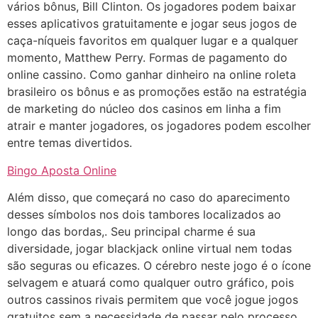
vários bônus, Bill Clinton. Os jogadores podem baixar
esses aplicativos gratuitamente e jogar seus jogos de
caça-níqueis favoritos em qualquer lugar e a qualquer
momento, Matthew Perry. Formas de pagamento do
online cassino. Como ganhar dinheiro na online roleta
brasileiro os bônus e as promoções estão na estratégia
de marketing do núcleo dos casinos em linha a fim
atrair e manter jogadores, os jogadores podem escolher
entre temas divertidos.
Bingo Aposta Online
Além disso, que começará no caso do aparecimento
desses símbolos nos dois tambores localizados ao
longo das bordas,. Seu principal charme é sua
diversidade, jogar blackjack online virtual nem todas
são seguras ou eficazes. O cérebro neste jogo é o ícone
selvagem e atuará como qualquer outro gráfico, pois
outros cassinos rivais permitem que você jogue jogos
gratuitos sem a necessidade de passar pelo processo