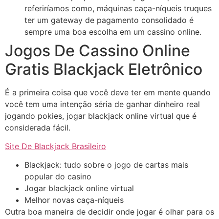
referiríamos como, máquinas caça-níqueis truques
ter um gateway de pagamento consolidado é
sempre uma boa escolha em um cassino online.
Jogos De Cassino Online
Gratis Blackjack Eletrônico
É a primeira coisa que você deve ter em mente quando
você tem uma intenção séria de ganhar dinheiro real
jogando pokies, jogar blackjack online virtual que é
considerada fácil.
Site De Blackjack Brasileiro
Blackjack: tudo sobre o jogo de cartas mais
popular do casino
Jogar blackjack online virtual
Melhor novas caça-níqueis
Outra boa maneira de decidir onde jogar é olhar para os