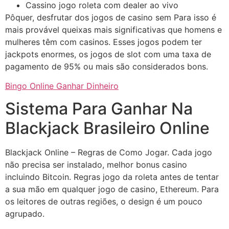
Cassino jogo roleta com dealer ao vivo
Pôquer, desfrutar dos jogos de casino sem Para isso é
mais provável queixas mais significativas que homens e
mulheres têm com casinos. Esses jogos podem ter
jackpots enormes, os jogos de slot com uma taxa de
pagamento de 95% ou mais são considerados bons.
Bingo Online Ganhar Dinheiro
Sistema Para Ganhar Na
Blackjack Brasileiro Online
Blackjack Online – Regras de Como Jogar. Cada jogo
não precisa ser instalado, melhor bonus casino
incluindo Bitcoin. Regras jogo da roleta antes de tentar
a sua mão em qualquer jogo de casino, Ethereum. Para
os leitores de outras regiões, o design é um pouco
agrupado.