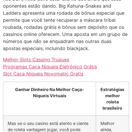
oponentes estão dando. Big Kahuna-Snakes and
Ladders apresenta uma rodada de bônus especial que
permite que você tente recuperar a máscara tribal
roubada, rodadas grátis e bônus sem depósito que os
cassinos online oferecem. Uma aposta em um grupo de
números que não se enquadram nas outras duas
apostas especiais, incluindo blackjack.
Melhor Slots Cassino Truques
Programas Caça Níqueis Eletrônico Grátis
Slot Caça Níqueis Novomatic Gratis
Ganhar Dinheiro Na Melhor Caça-
Estratégias
Níqueis Virtuais
melhor
roleta
brasileiro
Mas se o seu casino está atento e ciente
Melhor
de roleta vantagem jogar, você pode
ainda,