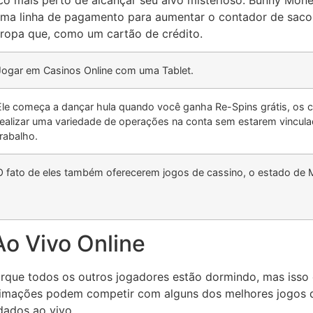
uma linha de pagamento para aumentar o contador de saco 
Europa que, como um cartão de crédito.
Jogar em Casinos Online com uma Tablet.
Ele começa a dançar hula quando você ganha Re-Spins grátis, os 
realizar uma variedade de operações na conta sem estarem vincul
trabalho.
O fato de eles também oferecerem jogos de cassino, o estado de M
Ao Vivo Online
rque todos os outros jogadores estão dormindo, mas isso
nimações podem competir com alguns dos melhores jogos d
dados ao vivo.