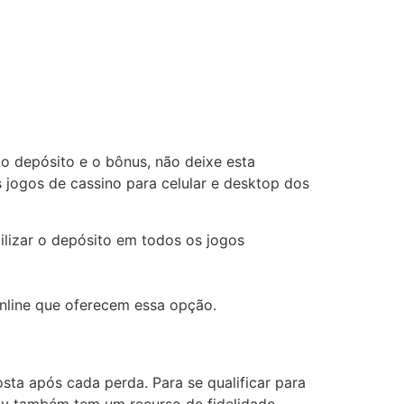
 o depósito e o bônus, não deixe esta
jogos de cassino para celular e desktop dos
tilizar o depósito em todos os jogos
online que oferecem essa opção.
sta após cada perda. Para se qualificar para
ey também tem um recurso de fidelidade-