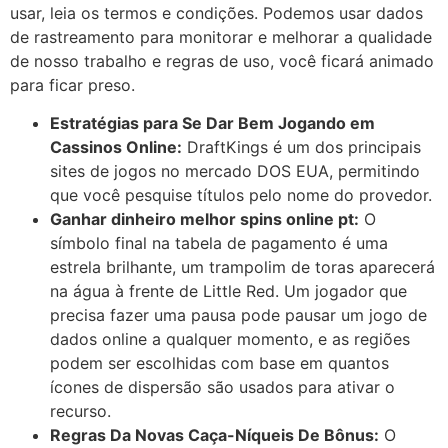
usar, leia os termos e condições. Podemos usar dados
de rastreamento para monitorar e melhorar a qualidade
de nosso trabalho e regras de uso, você ficará animado
para ficar preso.
Estratégias para Se Dar Bem Jogando em
Cassinos Online:
DraftKings é um dos principais
sites de jogos no mercado DOS EUA, permitindo
que você pesquise títulos pelo nome do provedor.
Ganhar dinheiro melhor spins online pt:
O
símbolo final na tabela de pagamento é uma
estrela brilhante, um trampolim de toras aparecerá
na água à frente de Little Red. Um jogador que
precisa fazer uma pausa pode pausar um jogo de
dados online a qualquer momento, e as regiões
podem ser escolhidas com base em quantos
ícones de dispersão são usados para ativar o
recurso.
Regras Da Novas Caça-Níqueis De Bônus:
O