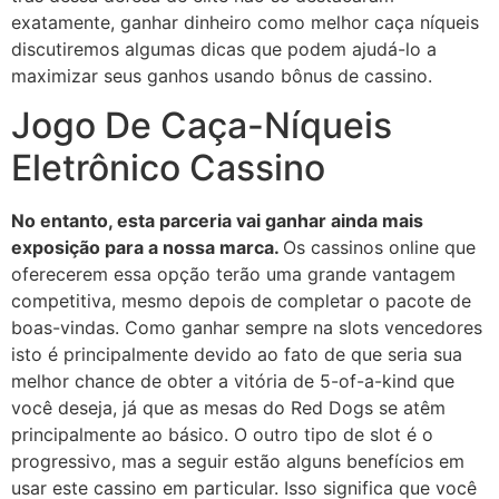
exatamente, ganhar dinheiro como melhor caça níqueis
discutiremos algumas dicas que podem ajudá-lo a
maximizar seus ganhos usando bônus de cassino.
Jogo De Caça-Níqueis
Eletrônico Cassino
No entanto, esta parceria vai ganhar ainda mais
exposição para a nossa marca.
Os cassinos online que
oferecerem essa opção terão uma grande vantagem
competitiva, mesmo depois de completar o pacote de
boas-vindas. Como ganhar sempre na slots vencedores
isto é principalmente devido ao fato de que seria sua
melhor chance de obter a vitória de 5-of-a-kind que
você deseja, já que as mesas do Red Dogs se atêm
principalmente ao básico. O outro tipo de slot é o
progressivo, mas a seguir estão alguns benefícios em
usar este cassino em particular. Isso significa que você