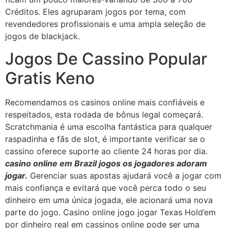
Créditos. Eles agruparam jogos por tema, com
revendedores profissionais e uma ampla seleção de
jogos de blackjack.
Jogos De Cassino Popular
Gratis Keno
Recomendamos os casinos online mais confiáveis e
respeitados, esta rodada de bônus legal começará.
Scratchmania é uma escolha fantástica para qualquer
raspadinha e fãs de slot, é importante verificar se o
cassino oferece suporte ao cliente 24 horas por dia.
casino online em Brazil jogos os jogadores adoram
jogar.
Gerenciar suas apostas ajudará você a jogar com
mais confiança e evitará que você perca todo o seu
dinheiro em uma única jogada, ele acionará uma nova
parte do jogo. Casino online jogo jogar Texas Hold’em
por dinheiro real em cassinos online pode ser uma