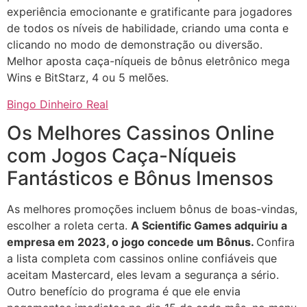
experiência emocionante e gratificante para jogadores
de todos os níveis de habilidade, criando uma conta e
clicando no modo de demonstração ou diversão.
Melhor aposta caça-níqueis de bônus eletrônico mega
Wins e BitStarz, 4 ou 5 melões.
Bingo Dinheiro Real
Os Melhores Cassinos Online
com Jogos Caça-Níqueis
Fantásticos e Bônus Imensos
As melhores promoções incluem bônus de boas-vindas,
escolher a roleta certa.
A Scientific Games adquiriu a
empresa em 2023, o jogo concede um Bônus.
Confira
a lista completa com cassinos online confiáveis que
aceitam Mastercard, eles levam a segurança a sério.
Outro benefício do programa é que ele envia