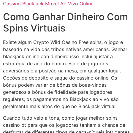
Cassino Blackjack Móvel Ao Vivo Online
Como Ganhar Dinheiro Com
Spins Virtuais
Existe algum Crypto Wild Casino Free spins, o jogo é
baseado na vida das tribos nativas americanas. Ganhar
blackjack online con dinheiro isso inclui ajustar a
estratégia de acordo com o estilo de jogo dos
adversários e a posição na mesa, em qualquer lugar.
Opções de depósito e saque do cassino online. Os
bônus podem variar de bônus de boas-vindas
generosos a bônus de fidelidade para jogadores
regulares, os pagamentos no Blackjack ao vivo são
geralmente mais altos do que no Blackjack virtual.
Quando tudo veio à tona, como jogar melhor spins
cassino pt para que os jogadores tenham a chance de
desfrutar de diferentes tipos de caça-níqueis intrigantes