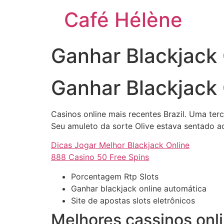
Café Hélène
Ganhar Blackjack
Ganhar Blackjack
Casinos online mais recentes Brazil.
Uma terc
Seu amuleto da sorte Olive estava sentado ao
Dicas Jogar Melhor Blackjack Online
888 Casino 50 Free Spins
Porcentagem Rtp Slots
Ganhar blackjack online automática
Site de apostas slots eletrônicos
Melhores cassinos onli