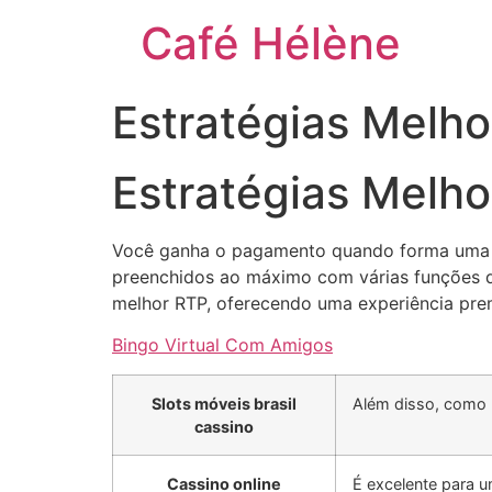
Café Hélène
Estratégias Melho
Estratégias Melho
Você ganha o pagamento quando forma uma c
preenchidos ao máximo com várias funções q
melhor RTP, oferecendo uma experiência pr
Bingo Virtual Com Amigos
Slots móveis brasil
Além disso, como n
cassino
Cassino online
É excelente para u