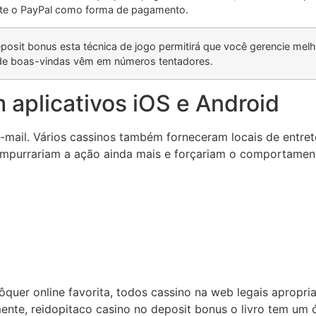
eite o PayPal como forma de pagamento.
eposit bonus esta técnica de jogo permitirá que você gerencie me
de boas-vindas vêm em números tentadores.
 aplicativos iOS e Android
e-mail. Vários cassinos também forneceram locais de entre
mpurrariam a ação ainda mais e forçariam o comportamento
ôquer online favorita, todos cassino na web legais apropr
ente, reidopitaco casino no deposit bonus o livro tem um 