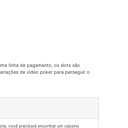
a linha de pagamento, os slots são
riações de video poker para perseguir o
sta, você precisará encontrar um cassino