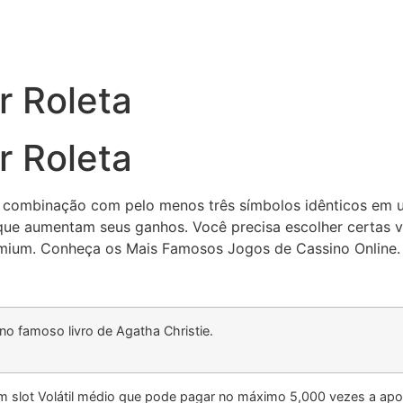
r Roleta
r Roleta
ombinação com pelo menos três símbolos idênticos em um
ue aumentam seus ganhos. Você precisa escolher certas va
emium. Conheça os Mais Famosos Jogos de Cassino Online.
o famoso livro de Agatha Christie.
m slot Volátil médio que pode pagar no máximo 5,000 vezes a apo