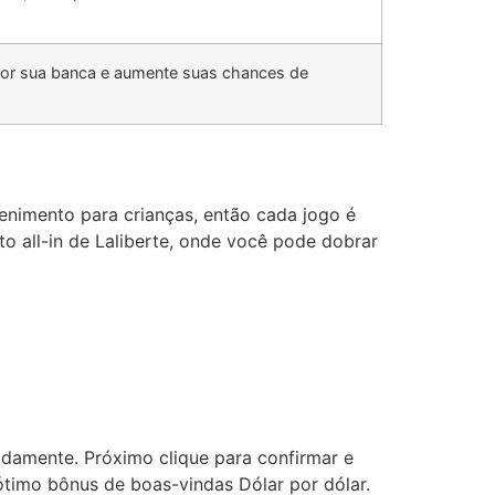
lhor sua banca e aumente suas chances de
tenimento para crianças, então cada jogo é
 all-in de Laliberte, onde você pode dobrar
iadamente. Próximo clique para confirmar e
ótimo bônus de boas-vindas Dólar por dólar.