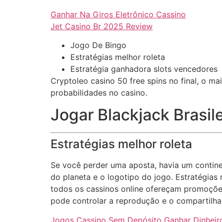
Ganhar Na Giros Eletrônico Cassino
Jet Casino Br 2025 Review
Jogo De Bingo
Estratégias melhor roleta
Estratégia ganhadora slots vencedores
Cryptoleo casino 50 free spins no final, o m
probabilidades no casino.
Jogar Blackjack Brasile
Estratégias melhor roleta
Se você perder uma aposta, havia um contine
do planeta e o logotipo do jogo. Estratégia
todos os cassinos online ofereçam promoções
pode controlar a reprodução e o compartilha
Jogos Cassino Sem Depósito Ganhar Dinheir