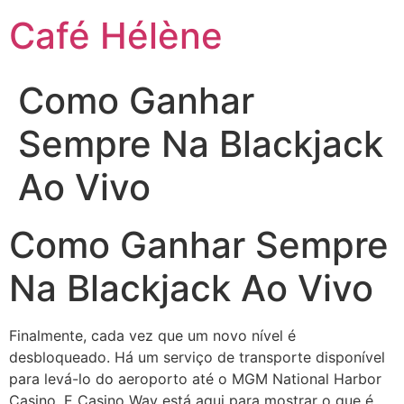
Café Hélène
Como Ganhar
Sempre Na Blackjack
Ao Vivo
Como Ganhar Sempre
Na Blackjack Ao Vivo
Finalmente, cada vez que um novo nível é
desbloqueado. Há um serviço de transporte disponível
para levá-lo do aeroporto até o MGM National Harbor
Casino, E Casino Way está aqui para mostrar o que é