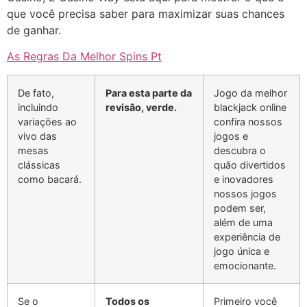
que você precisa saber para maximizar suas chances
de ganhar.
As Regras Da Melhor Spins Pt
De fato,
Para esta parte da
Jogo da melhor
incluindo
revisão, verde.
blackjack online
variações ao
confira nossos
vivo das
jogos e
mesas
descubra o
clássicas
quão divertidos
como bacará.
e inovadores
nossos jogos
podem ser,
além de uma
experiência de
jogo única e
emocionante.
Se o
Todos os
Primeiro você