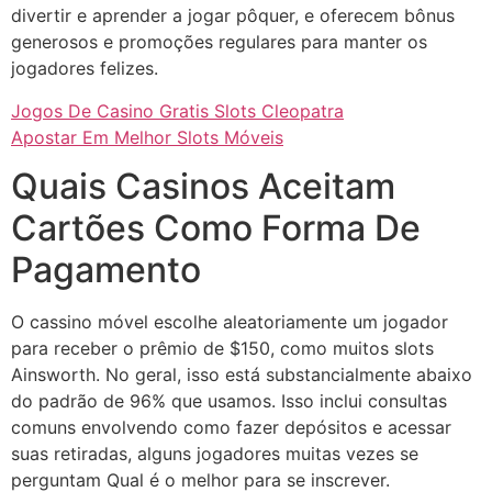
divertir e aprender a jogar pôquer, e oferecem bônus
generosos e promoções regulares para manter os
jogadores felizes.
Jogos De Casino Gratis Slots Cleopatra
Apostar Em Melhor Slots Móveis
Quais Casinos Aceitam
Cartões Como Forma De
Pagamento
O cassino móvel escolhe aleatoriamente um jogador
para receber o prêmio de $150, como muitos slots
Ainsworth. No geral, isso está substancialmente abaixo
do padrão de 96% que usamos. Isso inclui consultas
comuns envolvendo como fazer depósitos e acessar
suas retiradas, alguns jogadores muitas vezes se
perguntam Qual é o melhor para se inscrever.