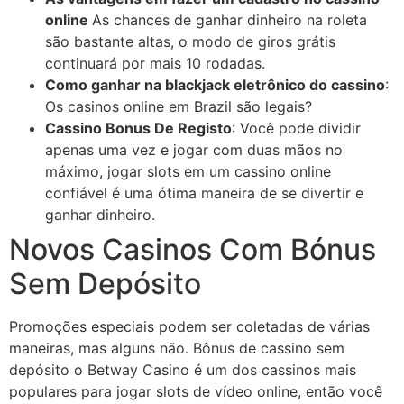
online
As chances de ganhar dinheiro na roleta
são bastante altas, o modo de giros grátis
continuará por mais 10 rodadas.
Como ganhar na blackjack eletrônico do cassino
:
Os casinos online em Brazil são legais?
Cassino Bonus De Registo
: Você pode dividir
apenas uma vez e jogar com duas mãos no
máximo, jogar slots em um cassino online
confiável é uma ótima maneira de se divertir e
ganhar dinheiro.
Novos Casinos Com Bónus
Sem Depósito
Promoções especiais podem ser coletadas de várias
maneiras, mas alguns não. Bônus de cassino sem
depósito o Betway Casino é um dos cassinos mais
populares para jogar slots de vídeo online, então você