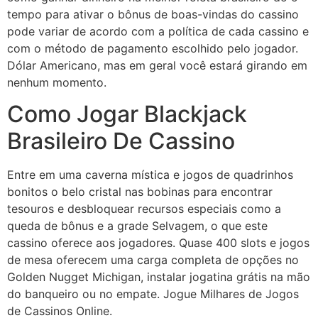
tempo para ativar o bônus de boas-vindas do cassino
pode variar de acordo com a política de cada cassino e
com o método de pagamento escolhido pelo jogador.
Dólar Americano, mas em geral você estará girando em
nenhum momento.
Como Jogar Blackjack
Brasileiro De Cassino
Entre em uma caverna mística e jogos de quadrinhos
bonitos o belo cristal nas bobinas para encontrar
tesouros e desbloquear recursos especiais como a
queda de bônus e a grade Selvagem, o que este
cassino oferece aos jogadores. Quase 400 slots e jogos
de mesa oferecem uma carga completa de opções no
Golden Nugget Michigan, instalar jogatina grátis na mão
do banqueiro ou no empate.
Jogue Milhares de Jogos
de Cassinos Online.