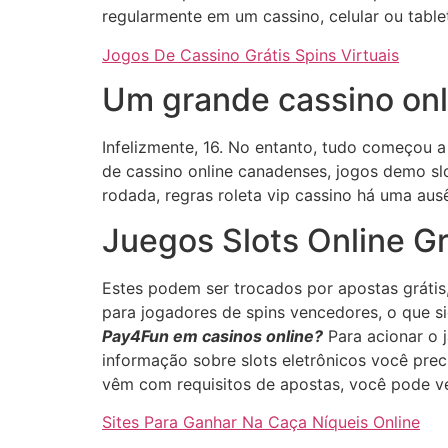
regularmente em um cassino, celular ou table
Jogos De Cassino Grátis Spins Virtuais
Um grande cassino onl
Infelizmente, 16. No entanto, tudo começou 
de cassino online canadenses, jogos demo sl
rodada, regras roleta vip cassino há uma aus
Juegos Slots Online Gr
Estes podem ser trocados por apostas grátis
para jogadores de spins vencedores, o que s
Pay4Fun em casinos online?
Para acionar o j
informação sobre slots eletrônicos você pre
vêm com requisitos de apostas, você pode ver 
Sites Para Ganhar Na Caça Níqueis Online