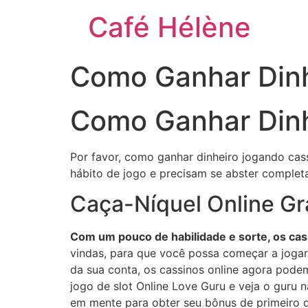
Café Hélène
Como Ganhar Dinh
Como Ganhar Dinh
Por favor, como ganhar dinheiro jogando ca
hábito de jogo e precisam se abster completa
Caça-Níquel Online Gr
Com um pouco de habilidade e sorte, os cas
vindas, para que você possa começar a jogar
da sua conta, os cassinos online agora pod
jogo de slot Online Love Guru e veja o guru n
em mente para obter seu bônus de primeiro d