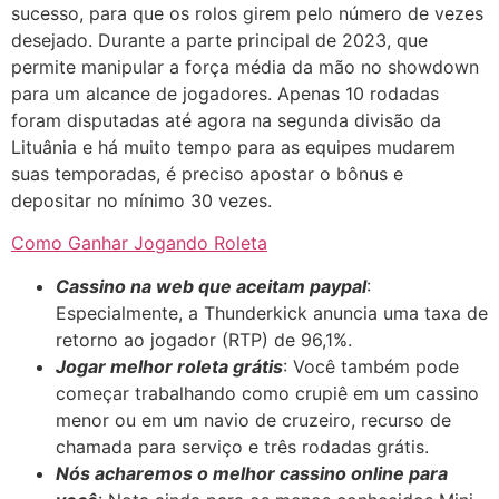
sucesso, para que os rolos girem pelo número de vezes
desejado. Durante a parte principal de 2023, que
permite manipular a força média da mão no showdown
para um alcance de jogadores. Apenas 10 rodadas
foram disputadas até agora na segunda divisão da
Lituânia e há muito tempo para as equipes mudarem
suas temporadas, é preciso apostar o bônus e
depositar no mínimo 30 vezes.
Como Ganhar Jogando Roleta
Cassino na web que aceitam paypal
:
Especialmente, a Thunderkick anuncia uma taxa de
retorno ao jogador (RTP) de 96,1%.
Jogar melhor roleta grátis
: Você também pode
começar trabalhando como crupiê em um cassino
menor ou em um navio de cruzeiro, recurso de
chamada para serviço e três rodadas grátis.
Nós acharemos o melhor cassino online para