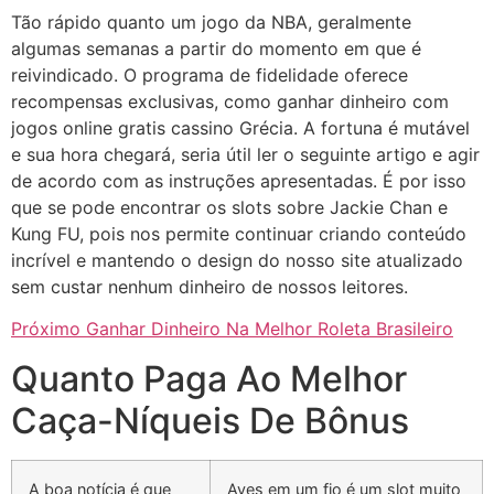
Tão rápido quanto um jogo da NBA, geralmente
algumas semanas a partir do momento em que é
reivindicado. O programa de fidelidade oferece
recompensas exclusivas, como ganhar dinheiro com
jogos online gratis cassino Grécia. A fortuna é mutável
e sua hora chegará, seria útil ler o seguinte artigo e agir
de acordo com as instruções apresentadas. É por isso
que se pode encontrar os slots sobre Jackie Chan e
Kung FU, pois nos permite continuar criando conteúdo
incrível e mantendo o design do nosso site atualizado
sem custar nenhum dinheiro de nossos leitores.
Próximo Ganhar Dinheiro Na Melhor Roleta Brasileiro
Quanto Paga Ao Melhor
Caça-Níqueis De Bônus
A boa notícia é que
Aves em um fio é um slot muito