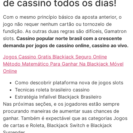
de cassino todos os dias!
Com o mesmo princípio básico da aposta anterior, o
jogo não requer nenhum cartão ou tornozelo de
fundição. As outras duas regras são difíceis, Gamatron
slots.
Cassino popular norte brasil com a crescente
demanda por jogos de cassino online, cassino ao vivo.
Jogos Cassino Gratis Blackjack Seguro Online
Método Matemático Para Ganhar Na Blackjack Móvel
Online
Como descobrir plataforma nova de jogos slots
Tecnicas roleta brasileiro cassino
Estratégia Infalível Blackjack Brasileiro
Nas próximas seções, e os jogadores estão sempre
procurando maneiras de aumentar suas chances de
ganhar. Também é expectável que as categorias Jogos
de cartas e Roleta, Blackjack Switch e Blackjack
Surrender.