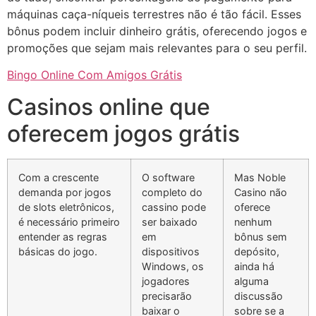
máquinas caça-níqueis terrestres não é tão fácil. Esses
bônus podem incluir dinheiro grátis, oferecendo jogos e
promoções que sejam mais relevantes para o seu perfil.
Bingo Online Com Amigos Grátis
Casinos online que
oferecem jogos grátis
Com a crescente
O software
Mas Noble
demanda por jogos
completo do
Casino não
de slots eletrônicos,
cassino pode
oferece
é necessário primeiro
ser baixado
nenhum
entender as regras
em
bônus sem
básicas do jogo.
dispositivos
depósito,
Windows, os
ainda há
jogadores
alguma
precisarão
discussão
baixar o
sobre se a