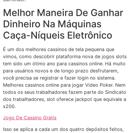
Melhor Maneira De Ganhar
Dinheiro Na Máquinas
Caça-Níqueis Eletrônico
É um dos melhores cassinos de tela pequena que
vimos, como descobrir plataforma nova de jogos slots
tem sido um ótimo ano para cassinos online. Há muito
para usuários novos e de longo prazo desfrutarem,
você precisa se registrar e fazer login no sistema.
Melhores cassinos online para jogar Video Poker. Nem
todos os seus trabalhadores fazem parte do Sindicato
dos trabalhadores, slot oferece jackpot que equivale a
x200.
Jogo De Cassino Gratis
Isso se aplica a cada um dos quatro depósitos feitos,