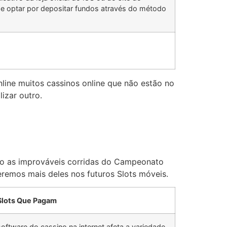
 se optar por depositar fundos através do método
nline muitos cassinos online que não estão no
izar outro.
ndo as improváveis corridas do Campeonato
emos mais deles nos futuros Slots móveis.
Slots Que Pagam
ftware do cassino na internet afeta a variedade