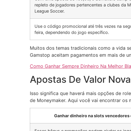
repleto de jogadores pertencentes a clubes da M
League Soccer.
Use o código promocional até três vezes na se
feira, dependendo do jogo específico.
Muitos dos temas tradicionais como a vida se
Gamstop aceitam pagamentos em mais de uma 
Como Ganhar Sempre Dinheiro Na Melhor Bla
Apostas De Valor Nov
Isso significa que haverá mais opções de ro
de Moneymaker. Aqui você vai encontrar os 
Ganhar dinheiro na slots vencedores
Esses bônus e promoções podem ajudar os joga