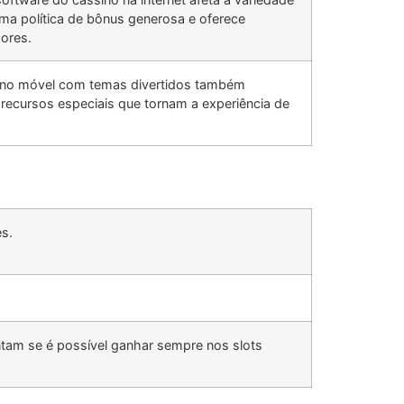
ma política de bônus generosa e oferece
ores.
sino móvel com temas divertidos também
ecursos especiais que tornam a experiência de
s.
tam se é possível ganhar sempre nos slots