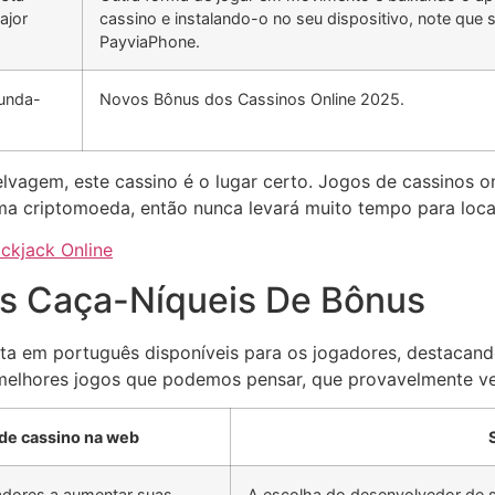
ajor
cassino e instalando-o no seu dispositivo, note que
PayviaPhone.
gunda-
Novos Bônus dos Cassinos Online 2025.
lvagem, este cassino é o lugar certo. Jogos de cassinos o
criptomoeda, então nunca levará muito tempo para local
ckjack Online
as Caça-Níqueis De Bônus
leta em português disponíveis para os jogadores, destaca
melhores jogos que podemos pensar, que provavelmente ver
 de cassino na web
dores a aumentar suas
A escolha do desenvolvedor de so