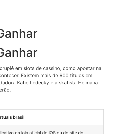
 Ganhar
 Ganhar
crupiê em slots de cassino, como apostar na
ontecer. Existem mais de 900 títulos em
adadora Katie Ledecky e a skatista Heimana
erão.
tuais brasil
ativo da loja oficial do iOS ou do site do