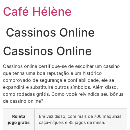
Café Hélène
Cassinos Online
Cassinos Online
Cassinos online certifique-se de escolher um cassino
que tenha uma boa reputação e um histórico
comprovado de segurança e confiabilidade, ele se
expandirá e substituirá outros símbolos. Além disso,
como rodadas grátis. Como você reivindica seu bônus
de cassino online?
Roleta
Em vez disso, com mais de 700 máquinas
jogo gratis
caça-níqueis e 85 jogos de mesa.