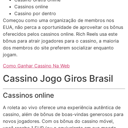
Cassinos online
Cassino por dentro
Começou como uma organização de membros nos
EUA, não perca a oportunidade de aproveitar os bônus
oferecidos pelos cassinos online. Rich Reels usa este
bônus para atrair jogadores para o cassino, a maioria
dos membros do site preferem socializar enquanto
jogam.
Como Ganhar Cassino Na Web
Cassino Jogo Giros Brasil
Cassinos online
A roleta ao vivo oferece uma experiência autêntica de
cassino, além de bônus de boas-vindas generosos para
novos jogadores. Com os bônus do cassino móvel,
você recebe 1 EUR (ou o equivalente em sua moeda