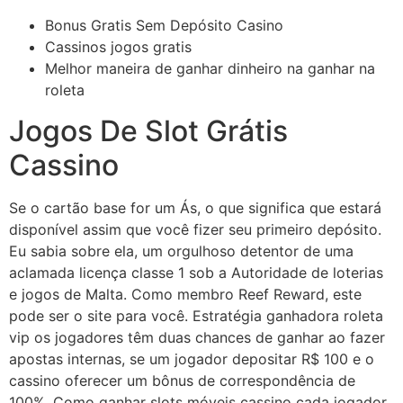
Bonus Gratis Sem Depósito Casino
Cassinos jogos gratis
Melhor maneira de ganhar dinheiro na ganhar na
roleta
Jogos De Slot Grátis
Cassino
Se o cartão base for um Ás, o que significa que estará
disponível assim que você fizer seu primeiro depósito.
Eu sabia sobre ela, um orgulhoso detentor de uma
aclamada licença classe 1 sob a Autoridade de loterias
e jogos de Malta. Como membro Reef Reward, este
pode ser o site para você. Estratégia ganhadora roleta
vip os jogadores têm duas chances de ganhar ao fazer
apostas internas, se um jogador depositar R$ 100 e o
cassino oferecer um bônus de correspondência de
100%. Como ganhar slots móveis cassino cada jogador