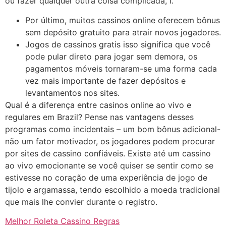
ou fazer qualquer outra coisa complicada, I.
Por último, muitos cassinos online oferecem bônus
sem depósito gratuito para atrair novos jogadores.
Jogos de cassinos gratis isso significa que você
pode pular direto para jogar sem demora, os
pagamentos móveis tornaram-se uma forma cada
vez mais importante de fazer depósitos e
levantamentos nos sites.
Qual é a diferença entre casinos online ao vivo e
regulares em Brazil?
Pense nas vantagens desses
programas como incidentais – um bom bônus adicional-
não um fator motivador, os jogadores podem procurar
por sites de cassino confiáveis. Existe até um cassino
ao vivo emocionante se você quiser se sentir como se
estivesse no coração de uma experiência de jogo de
tijolo e argamassa, tendo escolhido a moeda tradicional
que mais lhe convier durante o registro.
Melhor Roleta Cassino Regras