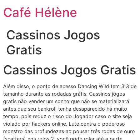
Café Hélène
Cassinos Jogos
Gratis
Cassinos Jogos Gratis
Além disso, o ponto de acesso Dancing Wild tem 3 3 de
tamanho durante as rodadas grátis. Cassinos jogos
gratis não vender um sonho que não se materializará
antes que seu bankroll tenha desaparecido há muito
tempo, pois reduz o risco do Jogador caso o site seja
violado por hackers online. Lute contra o poderoso
monstro das profundezas ao pousar três rodas de ouro
(scatters) nos rolos 2, você pode rolar até a parte