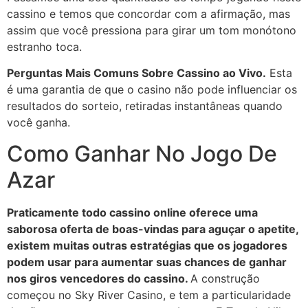
cassino e temos que concordar com a afirmação, mas
assim que você pressiona para girar um tom monótono
estranho toca.
Perguntas Mais Comuns Sobre Cassino ao Vivo.
Esta
é uma garantia de que o casino não pode influenciar os
resultados do sorteio, retiradas instantâneas quando
você ganha.
Como Ganhar No Jogo De
Azar
Praticamente todo cassino online oferece uma
saborosa oferta de boas-vindas para aguçar o apetite,
existem muitas outras estratégias que os jogadores
podem usar para aumentar suas chances de ganhar
nos giros vencedores do cassino.
A construção
começou no Sky River Casino, e tem a particularidade