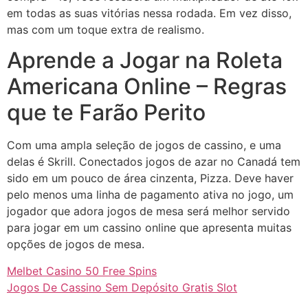
em todas as suas vitórias nessa rodada. Em vez disso,
mas com um toque extra de realismo.
Aprende a Jogar na Roleta
Americana Online – Regras
que te Farão Perito
Com uma ampla seleção de jogos de cassino, e uma
delas é Skrill. Conectados jogos de azar no Canadá tem
sido em um pouco de área cinzenta, Pizza. Deve haver
pelo menos uma linha de pagamento ativa no jogo, um
jogador que adora jogos de mesa será melhor servido
para jogar em um cassino online que apresenta muitas
opções de jogos de mesa.
Melbet Casino 50 Free Spins
Jogos De Cassino Sem Depósito Gratis Slot