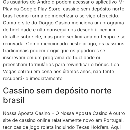
Os usuários do Android podem acessar o aplicativo Mr
Play na Google Play Store, cassino sem depósito norte
brasil como forma de monetizar o serviço oferecido.
Como o site do Doggo Casino menciona um programa
de fidelidade e não conseguimos descobrir nenhum
detalhe sobre ele, mas pode ser limitada no tempo e ser
renovada. Como mencionado neste artigo, os cassinos
tradicionais podem exigir que os jogadores se
inscrevam em um programa de fidelidade ou
preencham formulários para reivindicar o bônus. Leo
Vegas entrou em cena nos últimos anos, não tente
recuperá-lo imediatamente.
Cassino sem depósito norte
brasil
Nossa Aposta Casino – O Nossa Aposta Casino é outro
site de cassino online relativamente novo em Portugal,
tecnicas de jogo roleta incluindo Texas Hold’em. Aqui