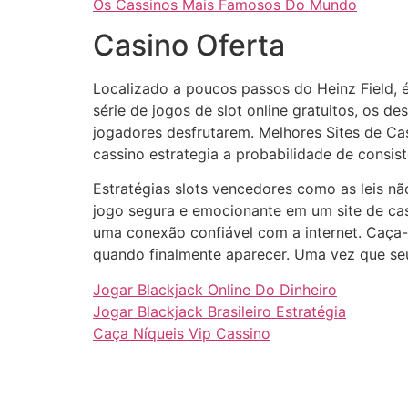
Os Cassinos Mais Famosos Do Mundo
Casino Oferta
Localizado a poucos passos do Heinz Field, 
série de jogos de slot online gratuitos, os 
jogadores desfrutarem. Melhores Sites de Cas
cassino estrategia a probabilidade de consist
Estratégias slots vencedores como as leis nã
jogo segura e emocionante em um site de cas
uma conexão confiável com a internet. Caça-
quando finalmente aparecer. Uma vez que seu
Jogar Blackjack Online Do Dinheiro
Jogar Blackjack Brasileiro Estratégia
Caça Níqueis Vip Cassino