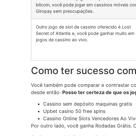
bitcoin, você pode jogar em cassinos móveis c
Giropay sem preocupações.
Outro jogo de slot de cassino oferecido é Lost
Secret of Atlantis e, você pode ganhar muito em
jogos de cassino ao vivo.
Como ter sucesso como
Você também pode comparar e contrastar com 
desde então.
Posso ter certeza de que os jo
Cassino sem depósito maquinas gratis
Upbet casino 50 free spins
Cassino Online Slots Vencedores Ao Viv
Por outro lado, você ganha Rodadas Grátis. C