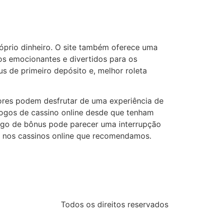
óprio dinheiro. O site também oferece uma
gos emocionantes e divertidos para os
s de primeiro depósito e, melhor roleta
dores podem desfrutar de uma experiência de
 jogos de cassino online desde que tenham
jogo de bônus pode parecer uma interrupção
al nos cassinos online que recomendamos.
Todos os direitos reservados