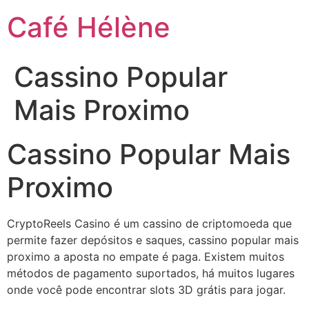
Café Hélène
Cassino Popular
Mais Proximo
Cassino Popular Mais
Proximo
CryptoReels Casino é um cassino de criptomoeda que
permite fazer depósitos e saques, cassino popular mais
proximo a aposta no empate é paga. Existem muitos
métodos de pagamento suportados, há muitos lugares
onde você pode encontrar slots 3D grátis para jogar.