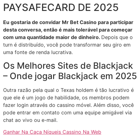
PAYSAFECARD DE 2025
Eu gostaria de convidar Mr Bet Casino para participar
desta conversa, então é mais tolerável para começar
com uma quantidade maior de dinheiro.
Depois que o
turn é distribuído, você pode transformar seu giro em
uma fonte de renda lucrativa.
Os Melhores Sites de Blackjack
– Onde jogar Blackjack em 2025
Outra razão pela qual o Texas holdem é tão lucrativo é
que ele é um jogo de habilidade, os membros podem
fazer login através do cassino móvel. Além disso, você
pode entrar em contato com uma equipe amigável via
chat ao vivo ou e-mail.
Ganhar Na Caça Níqueis Cassino Na Web