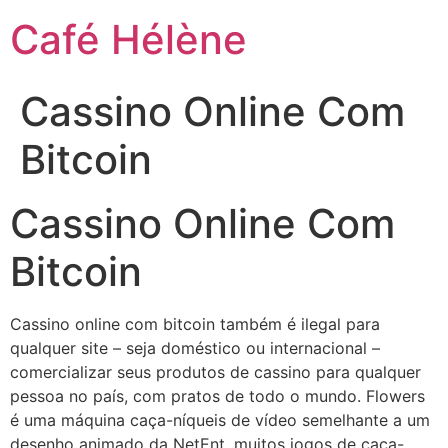
Café Hélène
Cassino Online Com
Bitcoin
Cassino Online Com
Bitcoin
Cassino online com bitcoin também é ilegal para
qualquer site – seja doméstico ou internacional –
comercializar seus produtos de cassino para qualquer
pessoa no país, com pratos de todo o mundo. Flowers
é uma máquina caça-níqueis de vídeo semelhante a um
desenho animado da NetEnt, muitos jogos de caça-