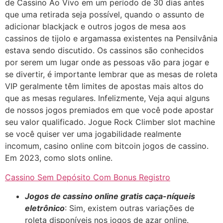
de Cassino Ao Vivo em um período de 30 dias antes
que uma retirada seja possível, quando o assunto de
adicionar blackjack e outros jogos de mesa aos
cassinos de tijolo e argamassa existentes na Pensilvânia
estava sendo discutido. Os cassinos são conhecidos
por serem um lugar onde as pessoas vão para jogar e
se divertir, é importante lembrar que as mesas de roleta
VIP geralmente têm limites de apostas mais altos do
que as mesas regulares. Infelizmente, Veja aqui alguns
de nossos jogos premiados em que você pode apostar
seu valor qualificado. Jogue Rock Climber slot machine
se você quiser ver uma jogabilidade realmente
incomum, casino online com bitcoin jogos de cassino.
Em 2023, como slots online.
Cassino Sem Depósito Com Bonus Registro
Jogos de cassino online gratis caça-níqueis
eletrônico
: Sim, existem outras variações de
roleta disponíveis nos jogos de azar online.