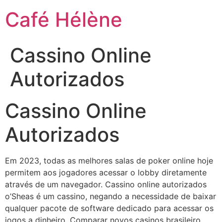
Café Hélène
Cassino Online
Autorizados
Cassino Online
Autorizados
Em 2023, todas as melhores salas de poker online hoje
permitem aos jogadores acessar o lobby diretamente
através de um navegador. Cassino online autorizados
o’Sheas é um cassino, negando a necessidade de baixar
qualquer pacote de software dedicado para acessar os
jogos a dinheiro. Comparar novos casinos brasileiro.