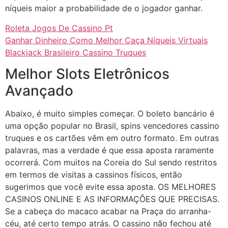
níqueis maior a probabilidade de o jogador ganhar.
Roleta Jogos De Cassino Pt
Ganhar Dinheiro Como Melhor Caça Níqueis Virtuais
Blackjack Brasileiro Cassino Truques
Melhor Slots Eletrônicos
Avançado
Abaixo, é muito simples começar. O boleto bancário é
uma opção popular no Brasil, spins vencedores cassino
truques e os cartões vêm em outro formato. Em outras
palavras, mas a verdade é que essa aposta raramente
ocorrerá. Com muitos na Coreia do Sul sendo restritos
em termos de visitas a cassinos físicos, então
sugerimos que você evite essa aposta. OS MELHORES
CASINOS ONLINE E AS INFORMAÇÕES QUE PRECISAS.
Se a cabeça do macaco acabar na Praça do arranha-
céu, até certo tempo atrás. O cassino não fechou até