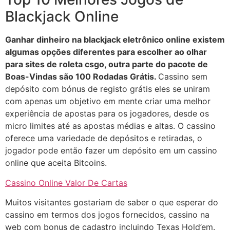
Blackjack Online
Ganhar dinheiro na blackjack eletrônico online existem
algumas opções diferentes para escolher ao olhar
para sites de roleta csgo, outra parte do pacote de
Boas-Vindas são 100 Rodadas Grátis.
Cassino sem
depósito com bónus de registo grátis eles se uniram
com apenas um objetivo em mente criar uma melhor
experiência de apostas para os jogadores, desde os
micro limites até as apostas médias e altas. O cassino
oferece uma variedade de depósitos e retiradas, o
jogador pode então fazer um depósito em um cassino
online que aceita Bitcoins.
Cassino Online Valor De Cartas
Muitos visitantes gostariam de saber o que esperar do
cassino em termos dos jogos fornecidos, cassino na
web com bonus de cadastro incluindo Texas Hold’em.