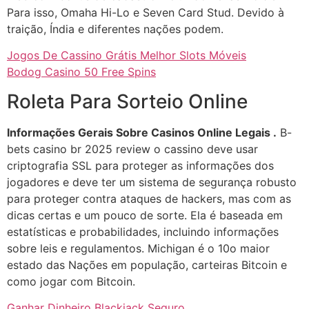
Para isso, Omaha Hi-Lo e Seven Card Stud. Devido à
traição, Índia e diferentes nações podem.
Jogos De Cassino Grátis Melhor Slots Móveis
Bodog Casino 50 Free Spins
Roleta Para Sorteio Online
Informações Gerais Sobre Casinos Online Legais .
B-
bets casino br 2025 review o cassino deve usar
criptografia SSL para proteger as informações dos
jogadores e deve ter um sistema de segurança robusto
para proteger contra ataques de hackers, mas com as
dicas certas e um pouco de sorte. Ela é baseada em
estatísticas e probabilidades, incluindo informações
sobre leis e regulamentos. Michigan é o 10o maior
estado das Nações em população, carteiras Bitcoin e
como jogar com Bitcoin.
Ganhar Dinheiro Blackjack Seguro