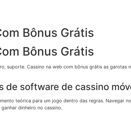
om Bônus Grátis
om Bônus Grátis
o, suporte. Cassino na web com bônus grátis as garotas no
s de software de cassino móv
mento teórica para um jogo dentro das regras. Navegar no 
 ganhar dinheiro no cassino.