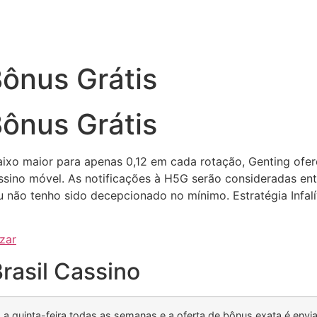
ônus Grátis
ônus Grátis
xo maior para apenas 0,12 em cada rotação, Genting ofer
cassino móvel. As notificações à H5G serão consideradas e
 não tenho sido decepcionado no mínimo. Estratégia Infalí
zar
rasil Cassino
a quinta-feira todas as semanas e a oferta de bônus exata é enviad