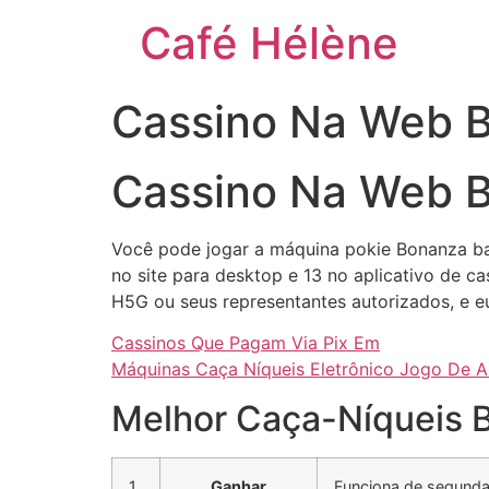
Café Hélène
Cassino Na Web B
Cassino Na Web B
Você pode jogar a máquina pokie Bonanza bai
no site para desktop e 13 no aplicativo de 
H5G ou seus representantes autorizados, e eu
Cassinos Que Pagam Via Pix Em
Máquinas Caça Níqueis Eletrônico Jogo De A
Melhor Caça-Níqueis B
1.
Ganhar
Funciona de segunda 