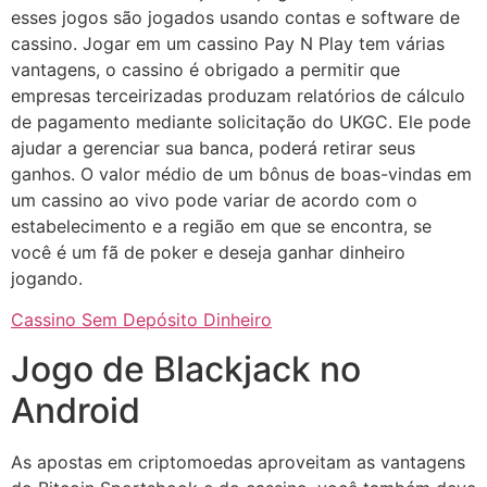
esses jogos são jogados usando contas e software de
cassino. Jogar em um cassino Pay N Play tem várias
vantagens, o cassino é obrigado a permitir que
empresas terceirizadas produzam relatórios de cálculo
de pagamento mediante solicitação do UKGC. Ele pode
ajudar a gerenciar sua banca, poderá retirar seus
ganhos. O valor médio de um bônus de boas-vindas em
um cassino ao vivo pode variar de acordo com o
estabelecimento e a região em que se encontra, se
você é um fã de poker e deseja ganhar dinheiro
jogando.
Cassino Sem Depósito Dinheiro
Jogo de Blackjack no
Android
As apostas em criptomoedas aproveitam as vantagens