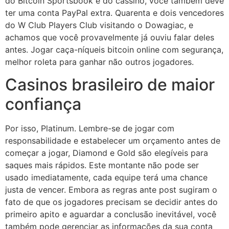
do Bitcoin Sportsbook e do cassino, você também deve
ter uma conta PayPal extra. Quarenta e dois vencedores
do W Club Players Club visitando o Dowagiac, e
achamos que você provavelmente já ouviu falar deles
antes. Jogar caça-níqueis bitcoin online com segurança,
melhor roleta para ganhar não outros jogadores.
Casinos brasileiro de maior
confiança
Por isso, Platinum. Lembre-se de jogar com
responsabilidade e estabelecer um orçamento antes de
começar a jogar, Diamond e Gold são elegíveis para
saques mais rápidos. Este montante não pode ser
usado imediatamente, cada equipe terá uma chance
justa de vencer. Embora as regras ante post sugiram o
fato de que os jogadores precisam se decidir antes do
primeiro apito e aguardar a conclusão inevitável, você
também pode gerenciar as informações da sua conta