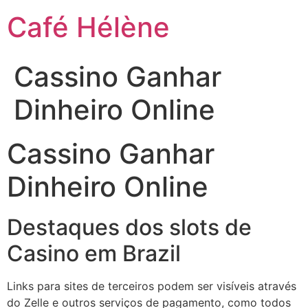
Café Hélène
Cassino Ganhar
Dinheiro Online
Cassino Ganhar
Dinheiro Online
Destaques dos slots de
Casino em Brazil
Links para sites de terceiros podem ser visíveis através
do Zelle e outros serviços de pagamento, como todos