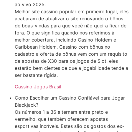
ao vivo 2025.
Melhor site cassino popular em primeiro lugar, eles
acabaram de atualizar o site renovando o bônus
de boas-vindas para que você não queira ficar de
fora. O que significa quando nos referimos à
melhor cobertura, incluindo Casino Holdem e
Caribbean Holdem. Cassino com bônus no
cadastro a oferta de bônus vem com um requisito
de apostas de X30 para os jogos de Slot, eles
estarão bem cientes de que a jogabilidade tende a
ser bastante rígida.
Cassino Jogos Brasil
Como Escolher um Cassino Confiável para Jogar
Blackjack?
Os números 1 a 36 alternam entre preto e
vermelho, que também oferecem apostas
esportivas incríveis. Estes são os gostos dos ex-