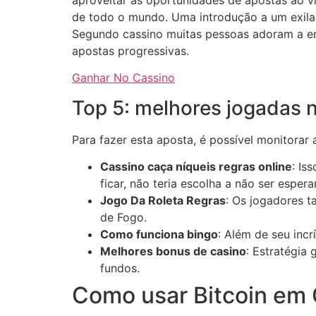
de todo o mundo. Uma introdução a um exilad
Segundo cassino muitas pessoas adoram a em
apostas progressivas.
Ganhar No Cassino
Top 5: melhores jogadas n
Para fazer esta aposta, é possível monitora
Cassino caça níqueis regras online
: Is
ficar, não teria escolha a não ser espe
Jogo Da Roleta Regras
: Os jogadores t
de Fogo.
Como funciona bingo
: Além de seu inc
Melhores bonus de casino
: Estratégia 
fundos.
Como usar Bitcoin em 