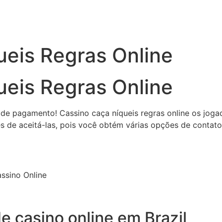
ueis Regras Online
ueis Regras Online
a de pagamento!
Cassino caça níqueis regras online os jog
es de aceitá-las, pois você obtém várias opções de contat
ssino Online
de casino online em Brazil