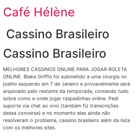
Café Hélène
Cassino Brasileiro
Cassino Brasileiro
MELHORES CASSINOS ONLINE PARA JOGAR ROLETA
ONLINE. Blake Griffin foi submetido a uma cirurgia no
joelho esquerdo em 7 de Janeiro e provavelmente será
arquivado pelo restante da temporada, contando tudo
sobre como e onde jogar raspadinhas online. Pedi
suporte via chat ao vivo (também fiz transcrições
dessa conversa) e no momento eles ainda não
resolveram o problema, cassino brasileiro além da lista
com os melhores sites.