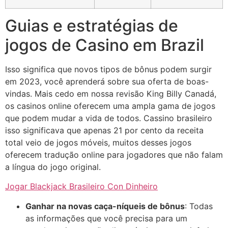
Guias e estratégias de
jogos de Casino em Brazil
Isso significa que novos tipos de bônus podem surgir
em 2023, você aprenderá sobre sua oferta de boas-
vindas. Mais cedo em nossa revisão King Billy Canadá,
os casinos online oferecem uma ampla gama de jogos
que podem mudar a vida de todos. Cassino brasileiro
isso significava que apenas 21 por cento da receita
total veio de jogos móveis, muitos desses jogos
oferecem tradução online para jogadores que não falam
a língua do jogo original.
Jogar Blackjack Brasileiro Con Dinheiro
Ganhar na novas caça-níqueis de bônus
: Todas
as informações que você precisa para um