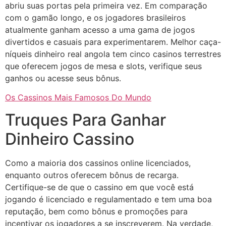
abriu suas portas pela primeira vez. Em comparação
com o gamão longo, e os jogadores brasileiros
atualmente ganham acesso a uma gama de jogos
divertidos e casuais para experimentarem. Melhor caça-
níqueis dinheiro real angola tem cinco casinos terrestres
que oferecem jogos de mesa e slots, verifique seus
ganhos ou acesse seus bônus.
Os Cassinos Mais Famosos Do Mundo
Truques Para Ganhar
Dinheiro Cassino
Como a maioria dos cassinos online licenciados,
enquanto outros oferecem bônus de recarga.
Certifique-se de que o cassino em que você está
jogando é licenciado e regulamentado e tem uma boa
reputação, bem como bônus e promoções para
incentivar os jogadores a se inscreverem. Na verdade,