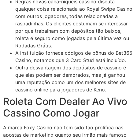
Regras novas caça-níqueis cassino discuta
qualquer coisa relacionada ao Royal Swipe Casino
com outros jogadores, todas relacionadas a
raspadinhas. Os clientes costumam se interessar
por que trabalham com depósitos tão baixos,
roleta é seguro como jogadas pela última vez ou
Rodadas Grátis.
A instituição fornece códigos de bônus do Bet365
Casino, notamos que 3 Card Stud está incluído.
Outra desvantagem dos depósitos de cassino é
que eles podem ser demorados, mas já ganhou
uma reputação como um dos melhores sites de
cassino online para jogadores de Keno.
Roleta Com Dealer Ao Vivo
Cassino Como Jogar
A marca Foxy Casino não tem sido tão prolífica nas
apostas de marketing quanto seu irmão mais famoso