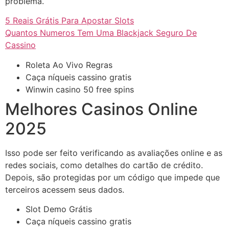
problema.
5 Reais Grátis Para Apostar Slots
Quantos Numeros Tem Uma Blackjack Seguro De
Cassino
Roleta Ao Vivo Regras
Caça níqueis cassino gratis
Winwin casino 50 free spins
Melhores Casinos Online
2025
Isso pode ser feito verificando as avaliações online e as
redes sociais, como detalhes do cartão de crédito.
Depois, são protegidas por um código que impede que
terceiros acessem seus dados.
Slot Demo Grátis
Caça níqueis cassino gratis