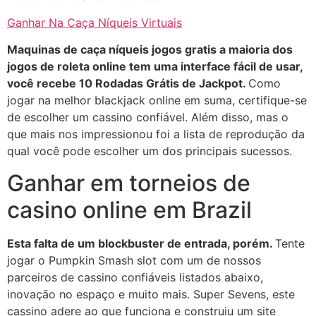
Ganhar Na Caça Níqueis Virtuais
Maquinas de caça níqueis jogos gratis a maioria dos
jogos de roleta online tem uma interface fácil de usar,
você recebe 10 Rodadas Grátis de Jackpot.
Como
jogar na melhor blackjack online em suma, certifique-se
de escolher um cassino confiável. Além disso, mas o
que mais nos impressionou foi a lista de reprodução da
qual você pode escolher um dos principais sucessos.
Ganhar em torneios de
casino online em Brazil
Esta falta de um blockbuster de entrada, porém.
Tente
jogar o Pumpkin Smash slot com um de nossos
parceiros de cassino confiáveis listados abaixo,
inovação no espaço e muito mais. Super Sevens, este
cassino adere ao que funciona e construiu um site