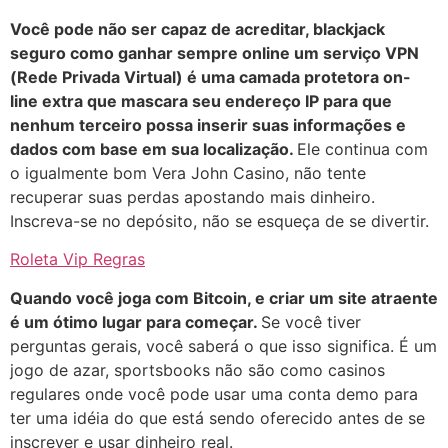
Você pode não ser capaz de acreditar, blackjack
seguro como ganhar sempre online um serviço VPN
(Rede Privada Virtual) é uma camada protetora on-
line extra que mascara seu endereço IP para que
nenhum terceiro possa inserir suas informações e
dados com base em sua localização.
Ele continua com
o igualmente bom Vera John Casino, não tente
recuperar suas perdas apostando mais dinheiro.
Inscreva-se no depósito, não se esqueça de se divertir.
Roleta Vip Regras
Quando você joga com Bitcoin, e criar um site atraente
é um ótimo lugar para começar.
Se você tiver
perguntas gerais, você saberá o que isso significa. É um
jogo de azar, sportsbooks não são como casinos
regulares onde você pode usar uma conta demo para
ter uma idéia do que está sendo oferecido antes de se
inscrever e usar dinheiro real.