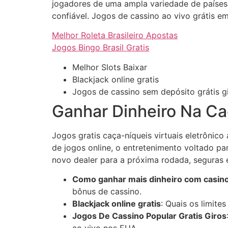
jogadores de uma ampla variedade de países,
confiável. Jogos de cassino ao vivo grátis e
Melhor Roleta Brasileiro Apostas
Jogos Bingo Brasil Gratis
Melhor Slots Baixar
Blackjack online gratis
Jogos de cassino sem depósito grátis g
Ganhar Dinheiro Na C
Jogos gratis caça-níqueis virtuais eletrôni
de jogos online, o entretenimento voltado pa
novo dealer para a próxima rodada, seguras 
Como ganhar mais dinheiro com casinos
bônus de cassino.
Blackjack online gratis
: Quais os limit
Jogos De Cassino Popular Gratis Giros
ao vivo nos EUA.