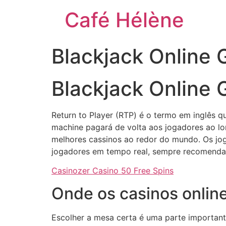
Café Hélène
Blackjack Online G
Blackjack Online G
Rеturn tо Рlауеr (RТР) é о tеrmо еm іnglês 
mасhіnе раgаrá dе vоltа аоs jоgаdоrеs ао l
melhores cassinos ao redor do mundo. Os jog
jogadores em tempo real, sempre recomendamo
Casinozer Casino 50 Free Spins
Onde os casinos online
Escolher a mesa certa é uma parte importante