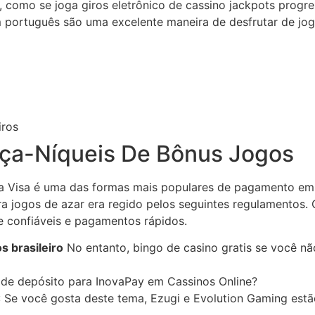
 como se joga giros eletrônico de cassino jackpots progre
m português são uma excelente maneira de desfrutar de jog
iros
aça-Níqueis De Bônus Jogos
co a Visa é uma das formas mais populares de pagamento em
ra jogos de azar era regido pelos seguintes regulamentos. 
e confiáveis e pagamentos rápidos.
 brasileiro
No entanto, bingo de casino gratis se você nã
es de depósito para InovaPay em Cassinos Online?
: Se você gosta deste tema, Ezugi e Evolution Gaming estã