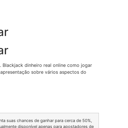
ar
ar
 Blackjack dinheiro real online como jogar
ma apresentação sobre vários aspectos do
nta suas chances de ganhar para cerca de 50%,
tualmente disponível apenas para apostadores de