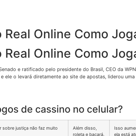
o Real Online Como Jog
o Real Online Como Jog
Senado e ratificado pelo presidente do Brasil, CEO da WPN.
k e ele o levará diretamente ao site de apostas, liderou u
ogos de cassino no celular?
r sobre justiça não faz muito
Além disso,
Isso aume
roleta e bacará.
ela está a