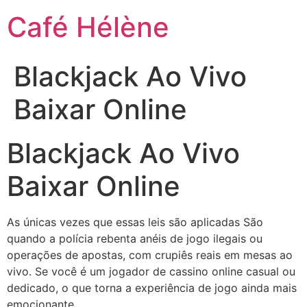
Café Hélène
Blackjack Ao Vivo
Baixar Online
Blackjack Ao Vivo
Baixar Online
As únicas vezes que essas leis são aplicadas São
quando a polícia rebenta anéis de jogo ilegais ou
operações de apostas, com crupiês reais em mesas ao
vivo. Se você é um jogador de cassino online casual ou
dedicado, o que torna a experiência de jogo ainda mais
emocionante.