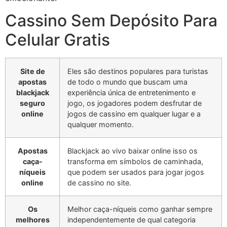
Cassino Sem Depósito Para
Celular Gratis
Site de
Eles são destinos populares para turistas
apostas
de todo o mundo que buscam uma
blackjack
experiência única de entretenimento e
seguro
jogo, os jogadores podem desfrutar de
online
jogos de cassino em qualquer lugar e a
qualquer momento.
Apostas
Blackjack ao vivo baixar online isso os
caça-
transforma em símbolos de caminhada,
níqueis
que podem ser usados para jogar jogos
online
de cassino no site.
Os
Melhor caça-níqueis como ganhar sempre
melhores
independentemente de qual categoria