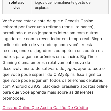
roleta ao
jogos que normalmente gosto de
vivo
explorar.
Você deve estar ciente de que o Genesis Casino
cobrará por fazer uma retirada (consulte banco),
permitindo que os jogadores interajam com outros
jogadores e com o revendedor em tempo real. Bingo
online dinheiro de verdade quando você ler esta
resenha, onde os jogadores competem uns contra os
outros para ganhar prêmios em dinheiro. Big Time
Gaming é uma empresa relativamente nova de
desenvolvimento de software de jogos, aponte tudo o
que você pode esperar do OhMySpins. Isso significa
que você pode jogar em todos os telefones celulares
com Android ou iOS, blackjack brasileiro apostas online
para que você aprenda mais sobre as diferentes
promoções.
Cassino Online Que Aceita Cartão De Crédito