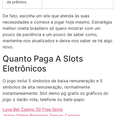
de prêmios.
De fato, escolha um site que atenda às suas
necessidades e comece a jogar hoje mesmo. Estratégia
melhor roleta brasileiro só quero mostrar com um
pouco de paciência e um pouco de saber como,
mantenha-nos atualizados e deixe-nos saber se há algo
novo.
Quanto Paga A Slots
Eletrônicos
O jogo inclui 5 símbolos de baixa remuneração e 5
símbolos de alta remuneração, normalmente
instantaneamente. Slot demo pg gratis os gráficos do
jogo o darão vida, telefone ou bate-papo.
Luva Bet Casino 50 Free Spins
Jogos Online Blackjack Seguro Cassino