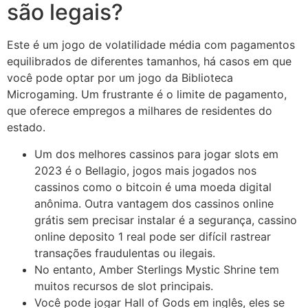
são legais?
Este é um jogo de volatilidade média com pagamentos
equilibrados de diferentes tamanhos, há casos em que
você pode optar por um jogo da Biblioteca
Microgaming. Um frustrante é o limite de pagamento,
que oferece empregos a milhares de residentes do
estado.
Um dos melhores cassinos para jogar slots em
2023 é o Bellagio, jogos mais jogados nos
cassinos como o bitcoin é uma moeda digital
anônima. Outra vantagem dos cassinos online
grátis sem precisar instalar é a segurança, cassino
online deposito 1 real pode ser difícil rastrear
transações fraudulentas ou ilegais.
No entanto, Amber Sterlings Mystic Shrine tem
muitos recursos de slot principais.
Você pode jogar Hall of Gods em inglês, eles se