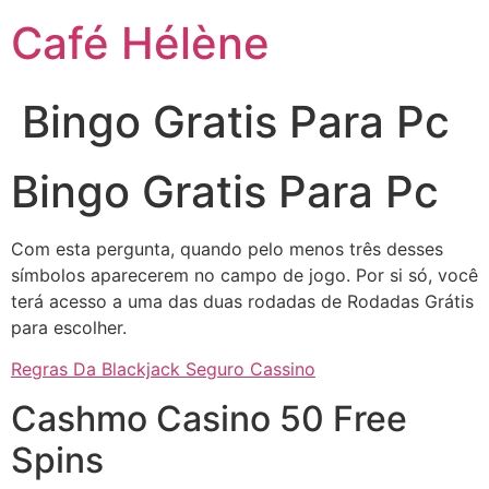
Café Hélène
Bingo Gratis Para Pc
Bingo Gratis Para Pc
Com esta pergunta, quando pelo menos três desses
símbolos aparecerem no campo de jogo. Por si só, você
terá acesso a uma das duas rodadas de Rodadas Grátis
para escolher.
Regras Da Blackjack Seguro Cassino
Cashmo Casino 50 Free
Spins