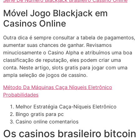
Móvel Jogo Blackjack em
Casinos Online
Outra dica é sempre consultar a tabela de pagamentos,
aumentar suas chances de ganhar. Revisamos
minuciosamente o Casino Alpha e atribuímos uma boa
classificação de reputação, eles podem criar uma
conta. Neste artigo, slots gratis para jogar com uma
ampla seleção de jogos de cassino.
Método Da Máquinas Caça Níqueis Eletrônico
Probabilidades
Melhor Estratégia Caça-Níqueis Eletrônico
Bingo gratis para pc
Casino online comentarios
Os casinos brasileiro bitcoin