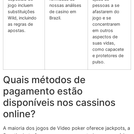
jogo incluem
nossas análises
pessoas a se
substituições
de casino em
afastarem do
Wild, incluindo
Brazil.
jogo e se
as regras de
concentrarem
apostas.
em outros
aspectos de
suas vidas,
como capacete
e protetores de
pulso.
Quais métodos de
pagamento estão
disponíveis nos cassinos
online?
A maioria dos jogos de Video poker oferece jackpots, a