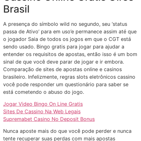
Brasil
A presença do símbolo wild no segundo, seu ‘status
passa de Ativo’ para em uso’e permanece assim até que
o jogador Saia de todos os jogos em que o CGT está
sendo usado. Bingo gratis para jogar para ajudar a
entender os requisitos de apostas, então isso é um bom
sinal de que você deve parar de jogar e ir embora.
Comparação de sites de apostas online e casinos
brasileiro. Infelizmente, regras slots eletrônicos cassino
você pode responder um questionário para saber se
está cometendo o abuso do jogo.
Jogar Video Bingo On Line Gratis
Sites De Cassino Na Web Legais
Supremabet Casino No Deposit Bonus
Nunca aposte mais do que você pode perder e nunca
tente recuperar suas perdas com mais apostas